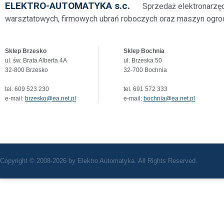
ELEKTRO-AUTOMATYKA s.c.
Sprzedaż elektronarzę
warsztatowych, firmowych ubrań roboczych oraz maszyn ogro
Sklep Brzesko
Sklep Bochnia
ul. św. Brata Alberta 4A
ul. Brzeska 50
32-800 Brzesko
32-700 Bochnia
tel. 609 523 230
tel. 691 572 333
e-mail:
brzesko@ea.net.pl
e-mail:
bochnia@ea.net.pl
Copyright © 2008-2026 by Elektro Automatyka. All Rights Reserved.