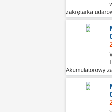
zakrętarka udarow
Akumulatorowy za