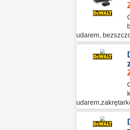
udarem, bezszczo
udarem,zakrętarkę