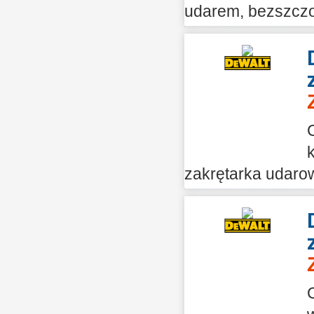
udarem, bezszczo
zakrętarka udarow