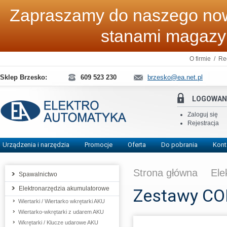
Zapraszamy do naszego now
stanami magaz
O firmie
/
Re
Sklep Brzesko:
609 523 230
brzesko@ea.net.pl
LOGOWAN
Zaloguj się
Rejestracja
Urządzenia i narzędzia
Promocje
Oferta
Do pobrania
Kont
Strona główna
Ele
Spawalnictwo
Elektronarzędzia akumulatorowe
Zestawy C
Wiertarki / Wiertarko wkrętarki AKU
Wiertarko-wkrętarki z udarem AKU
Wkrętarki / Klucze udarowe AKU