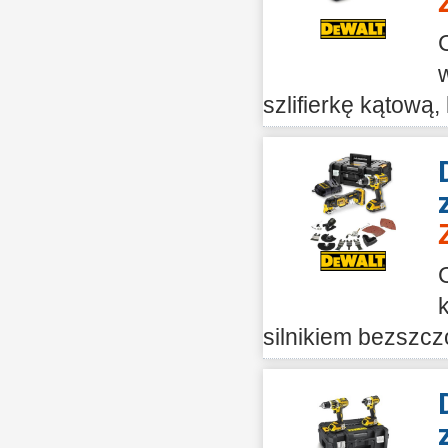
szlifierkę kątową,
silnikiem bezszcz