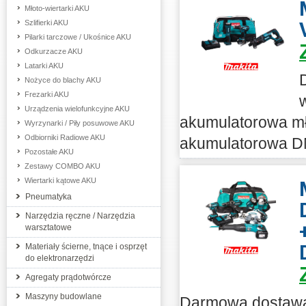
Młoto-wiertarki AKU
Szlifierki AKU
Pilarki tarczowe / Ukośnice AKU
Odkurzacze AKU
Latarki AKU
Nożyce do blachy AKU
Frezarki AKU
Urządzenia wielofunkcyjne AKU
akumulatorowa mł
Wyrzynarki / Piły posuwowe AKU
Odbiorniki Radiowe AKU
akumulatorowa DM
Pozostałe AKU
Zestawy COMBO AKU
Wiertarki kątowe AKU
Pneumatyka
Narzędzia ręczne / Narzędzia
warsztatowe
Materiały ścierne, tnące i osprzęt
do elektronarzędzi
Agregaty prądotwórcze
Maszyny budowlane
Darmowa dostawa