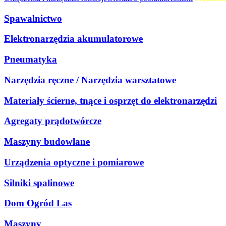
Spawalnictwo
Elektronarzędzia akumulatorowe
Pneumatyka
Narzędzia ręczne / Narzędzia warsztatowe
Materiały ścierne, tnące i osprzęt do elektronarzędzi
Agregaty prądotwórcze
Maszyny budowlane
Urządzenia optyczne i pomiarowe
Silniki spalinowe
Dom Ogród Las
Maszyny