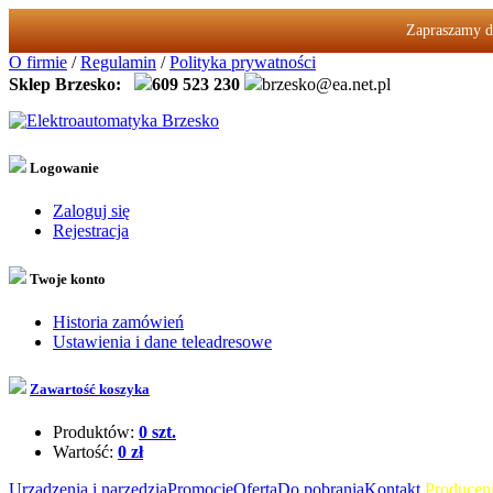
Zapraszamy d
O firmie
/
Regulamin
/
Polityka prywatności
Sklep Brzesko:
609 523 230
brzesko@ea.net.pl
Logowanie
Zaloguj się
Rejestracja
Twoje konto
Historia zamówień
Ustawienia i dane teleadresowe
Zawartość koszyka
Produktów:
0 szt.
Wartość:
0 zł
Urządzenia i narzędzia
Promocje
Oferta
Do pobrania
Kontakt
Produceni