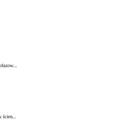
ofazow...
ścien...