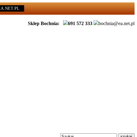
EA.NET.PL
Sklep Bochnia:
691 572 333
bochnia@ea.net.pl