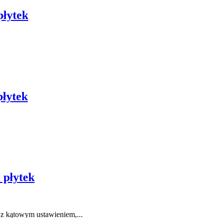
płytek
płytek
 płytek
z kątowym ustawieniem,...