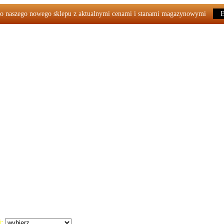
o naszego nowego sklepu z aktualnymi cenami i stanami magazynowymi
: