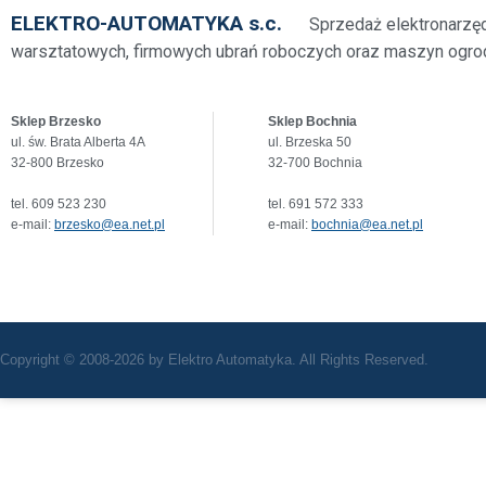
ELEKTRO-AUTOMATYKA s.c.
Sprzedaż elektronarzę
warsztatowych, firmowych ubrań roboczych oraz maszyn ogro
Sklep Brzesko
Sklep Bochnia
ul. św. Brata Alberta 4A
ul. Brzeska 50
32-800 Brzesko
32-700 Bochnia
tel. 609 523 230
tel. 691 572 333
e-mail:
brzesko@ea.net.pl
e-mail:
bochnia@ea.net.pl
Copyright © 2008-2026 by Elektro Automatyka. All Rights Reserved.