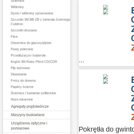
Ściernice
Włókniny
Dyski / włókniny sprasowane
Szczotki 3M BB-ZB z minerału ściernego
Cubitron
Szczotki druciane
Filce
Otwornice do glazury/płytek
Pasty polerskie
Przedłużacze i kaberole
...
Krążki 3M Roloc Pferd CD/CDR
Piły taśmowe
Dłutowanie
Frezy do drewna
Papiery ścierne
Ściernice / kamienie szlifierskie
Noże tokarskie
Agregaty prądotwórcze
Maszyny budowlane
Urządzenia optyczne i
Pokrętła do gwin
pomiarowe