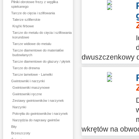
Pilniki obrotowe frezy z węglika
spiekanego
Tarcze do cięcia i szlifowania
Talerze szlifierskie
Krążki firbowe
Tarcze do metalu do cięcia i szlifowania
korundowe
Tarcze widiowe do metalu
Tarcze diamentowe do materiałów
budowlanych
dwuszczenkowy d
Tarcze diamentowe do glazury / płytek
Tarcze do drewna
Tarcze lamelowe - Lamelki
Gwintowniki i narzynki
Gwintowniki maszynowe
Gwintowniki ręczne
Zestawy gwintowników i narzynek
Narzynki
Pokrętła do gwintowników i narzynek
Narzędzia do naprawy gwintów
Bity
wkrętów na obwod
Brzeszczoty