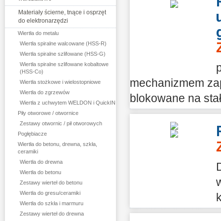
Materiały ścierne, tnące i osprzęt
do elektronarzędzi
Wiertła do metalu
Wiertła spiralne walcowane (HSS-R)
Wiertła spiralne szlifowane (HSS-G)
Wiertła spiralne szlifowane kobaltowe
(HSS-Co)
mechanizmem zap
Wiertła stożkowe i wielostopniowe
Wiertła do zgrzewów
blokowane na stałe
Wiertła z uchwytem WELDON i QuickIN
Piły otworowe / otwornice
Zestawy otwornic / pił otworowych
Pogłębiacze
Wiertła do betonu, drewna, szkła,
ceramiki
Wiertła do drewna
Wiertła do betonu
Zestawy wierteł do betonu
Wiertła do gresu/ceramiki
Wiertła do szkła i marmuru
Zestawy wierteł do drewna