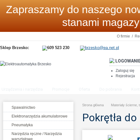
Zapraszamy do naszego now
stanami magaz
O firmie
/
Re
Sklep Brzesko:
609 523 230
brzesko@ea.net.pl
LOGOWANI
Zaloguj się
Rejestracja
Urządzenia i narzędzia
Promocje
Oferta
Do pobrania
Kont
Strona główna
Materiały ścierne, 
Spawalnictwo
Pokrętła do
Elektronarzędzia akumulatorowe
Pneumatyka
Narzędzia ręczne / Narzędzia
warsztatowe