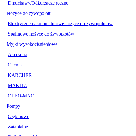
Dmuchawy/Odkurzacze ręczne
Nożyce do żywopołotu
Elektryczne i akumulatorowe nożyce do żywopołotów
Spalinowe nożyce do żywopłotów
Myjki wysokociśnieniowe
Akcesoria
Chemia
KARCHER
MAKITA
OLEO-MAC
Pompy
Głębinowe
Zatapialne