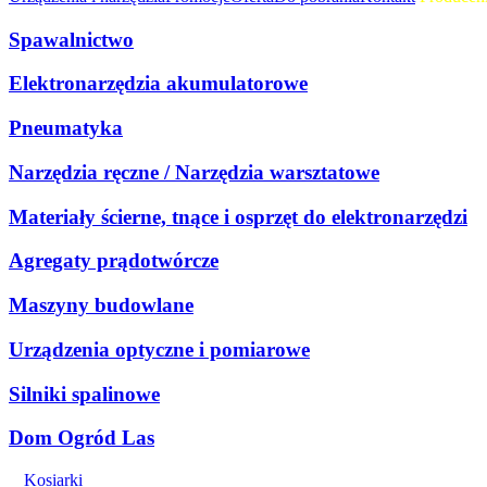
Spawalnictwo
Elektronarzędzia akumulatorowe
Pneumatyka
Narzędzia ręczne / Narzędzia warsztatowe
Materiały ścierne, tnące i osprzęt do elektronarzędzi
Agregaty prądotwórcze
Maszyny budowlane
Urządzenia optyczne i pomiarowe
Silniki spalinowe
Dom Ogród Las
Kosiarki