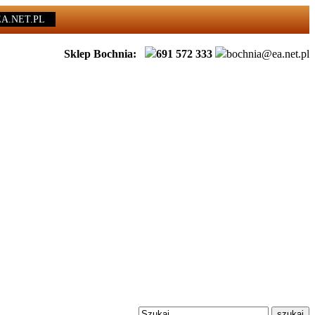
EA.NET.PL
Sklep Bochnia:
691 572 333
bochnia@ea.net.pl