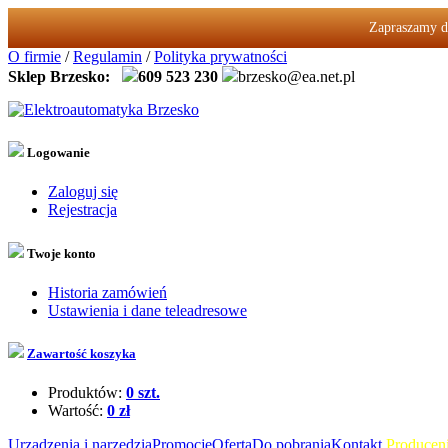
Zapraszamy d
O firmie
/
Regulamin
/
Polityka prywatności
Sklep Brzesko:
609 523 230
brzesko@ea.net.pl
Logowanie
Zaloguj się
Rejestracja
Twoje konto
Historia zamówień
Ustawienia i dane teleadresowe
Zawartość koszyka
Produktów:
0 szt.
Wartość:
0 zł
Urządzenia i narzędzia
Promocje
Oferta
Do pobrania
Kontakt
Produceni