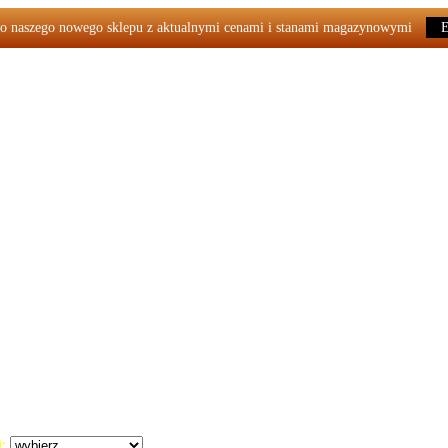
o naszego nowego sklepu z aktualnymi cenami i stanami magazynowymi
: