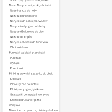
Ściski sprężynowe/maszynowe
Noże, Nożyce, nożyczki, obcinaki
Noże i ostrza do noży
Nożyczki uniwersalne
Nożyczki do kabli i przewodów
Nożyce tradycyjne do blachy
Nożyce dźwigniowe do blach
Nożyce do prętów
Nożyce i obcinaki do tworzywa
Obcinaki do rur
Punktaki, wybijaki, przecinaki
Punktaki
Wybijaki
Przecinaki
Pilniki, gratowniki, szczotki, skrobaki
Skrobaki
Pilniki ręczne do metalu
Pilniki precyzyjne, igiełkowe
Gratowniki do metalu i tworzywa
Szczotki druciane ręczne
Wkrętaki
Nitownice, zszywacze, pistolety do kleju