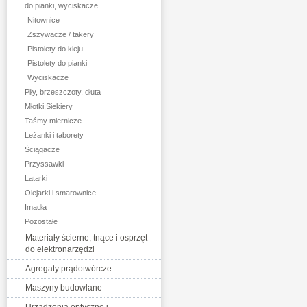
do pianki, wyciskacze
Nitownice
Zszywacze / takery
Pistolety do kleju
Pistolety do pianki
Wyciskacze
Piły, brzeszczoty, dłuta
Młotki,Siekiery
Taśmy miernicze
Leżanki i taborety
Ściągacze
Przyssawki
Latarki
Olejarki i smarownice
Imadła
Pozostałe
Materiały ścierne, tnące i osprzęt
do elektronarzędzi
Agregaty prądotwórcze
Maszyny budowlane