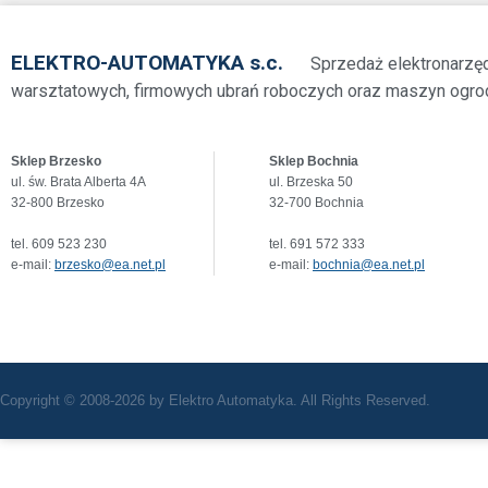
ELEKTRO-AUTOMATYKA s.c.
Sprzedaż elektronarzę
warsztatowych, firmowych ubrań roboczych oraz maszyn ogro
Sklep Brzesko
Sklep Bochnia
ul. św. Brata Alberta 4A
ul. Brzeska 50
32-800 Brzesko
32-700 Bochnia
tel. 609 523 230
tel. 691 572 333
e-mail:
brzesko@ea.net.pl
e-mail:
bochnia@ea.net.pl
Copyright © 2008-2026 by Elektro Automatyka. All Rights Reserved.