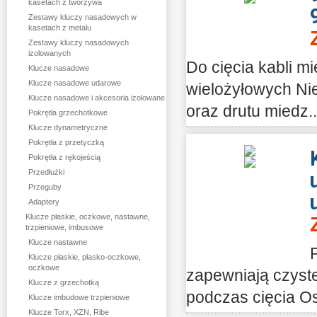
kasetach z tworzywa
Zestawy kluczy nasadowych w
kasetach z metalu
Zestawy kluczy nasadowych
izolowanych
Do cięcia kabli mi
Klucze nasadowe
Klucze nasadowe udarowe
wielożyłowych Ni
Klucze nasadowe i akcesoria izolowane
oraz drutu miedz..
Pokrętła grzechotkowe
Klucze dynametryczne
Pokrętła z przetyczką
Pokrętła z rękojeścią
Przedłużki
Przeguby
Adaptery
Klucze płaskie, oczkowe, nastawne,
trzpieniowe, imbusowe
Klucze nastawne
Klucze płaskie, płasko-oczkowe,
oczkowe
zapewniają czyste
Klucze z grzechotką
podczas cięcia Ost
Klucze imbudowe trzpieniowe
Klucze Torx, XZN, Ribe