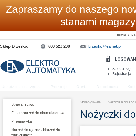
Zapraszamy do naszego now
stanami magaz
O firmie
/
Re
Sklep Brzesko:
609 523 230
brzesko@ea.net.pl
LOGOWAN
Zaloguj się
Rejestracja
Urządzenia i narzędzia
Promocje
Oferta
Do pobrania
Kont
Strona główna
Narzędzia ręczne 
Spawalnictwo
Nożyczki do
Elektronarzędzia akumulatorowe
Pneumatyka
Narzędzia ręczne / Narzędzia
warsztatowe