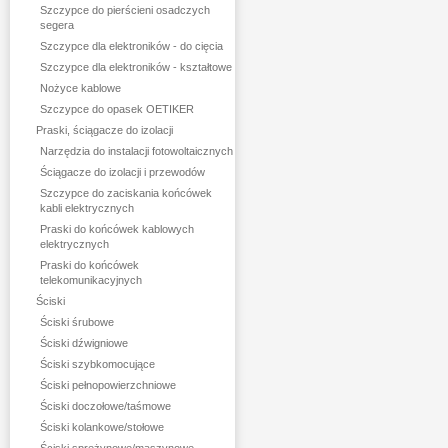
Szczypce do pierścieni osadczych
segera
Szczypce dla elektroników - do cięcia
Szczypce dla elektroników - kształtowe
Nożyce kablowe
Szczypce do opasek OETIKER
Praski, ściągacze do izolacji
Narzędzia do instalacji fotowoltaicznych
Ściągacze do izolacji i przewodów
Szczypce do zaciskania końcówek
kabli elektrycznych
Praski do końcówek kablowych
elektrycznych
Praski do końcówek
telekomunikacyjnych
Ściski
Ściski śrubowe
Ściski dźwigniowe
Ściski szybkomocujące
Ściski pełnopowierzchniowe
Ściski doczołowe/taśmowe
Ściski kolankowe/stołowe