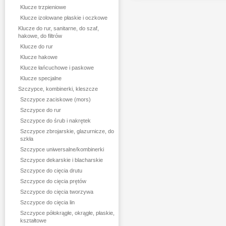
Klucze trzpieniowe
Klucze izolowane płaskie i oczkowe
Klucze do rur, sanitarne, do szaf,
hakowe, do filtrów
Klucze do rur
Klucze hakowe
Klucze łańcuchowe i paskowe
Klucze specjalne
Szczypce, kombinerki, kleszcze
Szczypce zaciskowe (mors)
Szczypce do rur
Szczypce do śrub i nakrętek
Szczypce zbrojarskie, glazurnicze, do
szkła
Szczypce uniwersalne/kombinerki
Szczypce dekarskie i blacharskie
Szczypce do cięcia drutu
Szczypce do cięcia prętów
Szczypce do cięcia tworzywa
Szczypce do cięcia lin
Szczypce półokrągłe, okrągłe, płaskie,
kształtowe