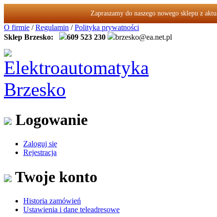
Zapraszamy do naszego nowego sklepu z akt
O firmie
/
Regulamin
/
Polityka prywatności
Sklep Brzesko:
609 523 230
brzesko@ea.net.pl
Logowanie
Zaloguj się
Rejestracja
Twoje konto
Historia zamówień
Ustawienia i dane teleadresowe