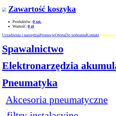
Zawartość koszyka
Produktów:
0 szt.
Wartość:
0 zł
Urządzenia i narzędzia
Promocje
Oferta
Do pobrania
Kontakt
Produceni
Spawalnictwo
Elektronarzędzia akumul
Pneumatyka
Akcesoria pneumatyczne
filtry instalacyjne