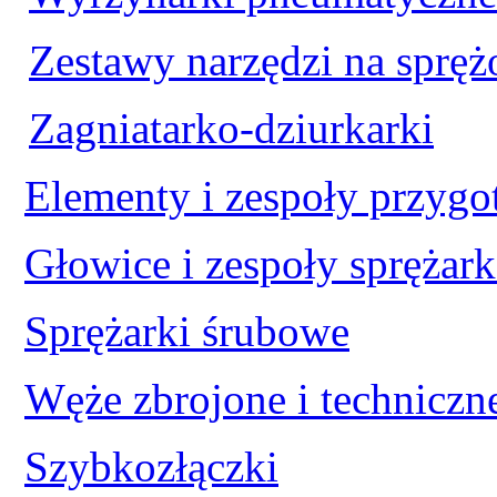
Zestawy narzędzi na spręż
Zagniatarko-dziurkarki
Elementy i zespoły przygo
Głowice i zespoły sprężar
Sprężarki śrubowe
Węże zbrojone i techniczn
Szybkozłączki