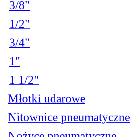
3/8"
1/2"
3/4"
1"
1 1/2"
Młotki udarowe
Nitownice pneumatyczne
Nożyce pneumatyczne