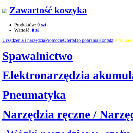
Zawartość koszyka
Produktów:
0 szt.
Wartość:
0 zł
Urządzenia i narzędzia
Promocje
Oferta
Do pobrania
Kontakt
Produceni
Spawalnictwo
Elektronarzędzia akumul
Pneumatyka
Narzędzia ręczne / Narzę