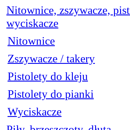
Nitownice, zszywacze, pist
wyciskacze
Nitownice
Zszywacze / takery
Pistolety do kleju
Pistolety do pianki
Wyciskacze
Piły, brzeszczoty, dłuta