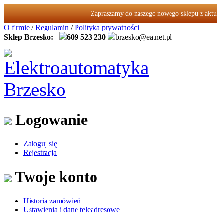
Zapraszamy do naszego nowego sklepu z akt
O firmie
/
Regulamin
/
Polityka prywatności
Sklep Brzesko:
609 523 230
brzesko@ea.net.pl
Logowanie
Zaloguj się
Rejestracja
Twoje konto
Historia zamówień
Ustawienia i dane teleadresowe