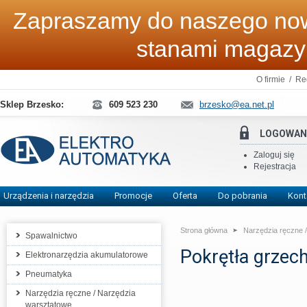
Zapraszamy do naszego now
stanami magaz
O firmie
/
Re
Sklep Brzesko:
609 523 230
brzesko@ea.net.pl
LOGOWAN
Zaloguj się
Rejestracja
Urządzenia i narzędzia
Promocje
Oferta
Do pobrania
Kont
Strona główna
Narzędzia ręczne 
Spawalnictwo
Pokrętła grzec
Elektronarzędzia akumulatorowe
Pneumatyka
Narzędzia ręczne / Narzędzia
warsztatowe