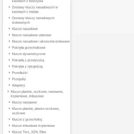
kasetach z tworzywa
Zestawy kluczy nasadowych w
kasetach z metalu
Zestawy kluczy nasadowych
izolowanych
Klucze nasadowe
Klucze nasadowe udarowe
Klucze nasadowe i akcesoria izolowane
Pokrętła grzechotkowe
Klucze dynametryczne
Pokrętła z przetyczką
Pokrętła z rękojeścią
Przedłużki
Przeguby
Adaptery
Klucze płaskie, oczkowe, nastawne,
trzpieniowe, imbusowe
Klucze nastawne
Klucze płaskie, płasko-oczkowe,
oczkowe
Klucze z grzechotką
Klucze imbudowe trzpieniowe
Klucze Torx, XZN, Ribe