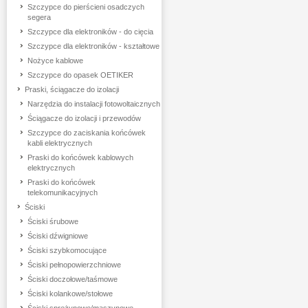
Szczypce do pierścieni osadczych
segera
Szczypce dla elektroników - do cięcia
Szczypce dla elektroników - kształtowe
Nożyce kablowe
Szczypce do opasek OETIKER
Praski, ściągacze do izolacji
Narzędzia do instalacji fotowoltaicznych
Ściągacze do izolacji i przewodów
Szczypce do zaciskania końcówek
kabli elektrycznych
Praski do końcówek kablowych
elektrycznych
Praski do końcówek
telekomunikacyjnych
Ściski
Ściski śrubowe
Ściski dźwigniowe
Ściski szybkomocujące
Ściski pełnopowierzchniowe
Ściski doczołowe/taśmowe
Ściski kolankowe/stołowe