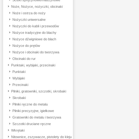
Ściski sprężynowe/maszynowe
Noże, Nożyce, nożyczki, obcinaki
Noże i ostrza do noży
Nożyczki uniwersalne
Nożyczki do kabli i przewodów
Nożyce tradycyjne do blachy
Nożyce dźwigniowe do blach
Nożyce do prętów
Nożyce i obcinaki do tworzywa
Obcinaki do rur
Punktaki, wybijaki, przecinaki
Punktaki
Wybijaki
Przecinaki
Pilniki, gratowniki, szczotki, skrobaki
Skrobaki
Pilniki ręczne do metalu
Pilniki precyzyjne, igiełkowe
Gratowniki do metalu i tworzywa
Szczotki druciane ręczne
Wkrętaki
Nitownice, zszywacze, pistolety do kleju