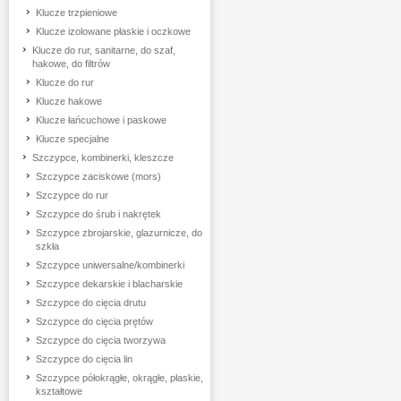
Klucze trzpieniowe
Klucze izolowane płaskie i oczkowe
Klucze do rur, sanitarne, do szaf,
hakowe, do filtrów
Klucze do rur
Klucze hakowe
Klucze łańcuchowe i paskowe
Klucze specjalne
Szczypce, kombinerki, kleszcze
Szczypce zaciskowe (mors)
Szczypce do rur
Szczypce do śrub i nakrętek
Szczypce zbrojarskie, glazurnicze, do
szkła
Szczypce uniwersalne/kombinerki
Szczypce dekarskie i blacharskie
Szczypce do cięcia drutu
Szczypce do cięcia prętów
Szczypce do cięcia tworzywa
Szczypce do cięcia lin
Szczypce półokrągłe, okrągłe, płaskie,
kształtowe