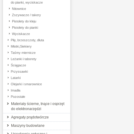
do pianki, wyciskacze
Nitownice
Zszywacze / takery
Pistolety do kleju
Pistolety do pianki
Wyciskacze
Piły, brzeszczoty, dłuta
Młotki,Siekiery
Taśmy miernicze
Leżanki i taborety
Ściągacze
Przyssawki
Latarki
Olejarki i smarownice
Imadła
Pozostałe
Materiały ścierne, tnące i osprzęt
do elektronarzędzi
Agregaty prądotwórcze
Maszyny budowlane